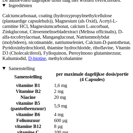
De aanbevolen dagelijkse dosis mag niet worden overschreden.
Ingrediënten
Calciumcarbonaat, coating (hydroxypropylmethylcellulose
(plantaardige capsulehuls)), Magnesium (als Oxid), Acetyl-L-
carnitine HCl, Magnesiumcarbonat, calcium L-ascorbaat,
Zinkgluconat, Citroenmelissebladextract (Melissa officinalis), D-
alfa-tocoferylacetaat, Mangangluconat, Natriummolybdat
(molybdeen), nicotinamide, natriumseleniet, Calcium-D-pantothenat,
Pyridoxinhydrochlorid, thiamine hydrochloride, riboflavine, Vitamin
D3 (Cholecalciferol), Fylloquinon, Pteroylmono glutaminezuur,
Kaliumiodid,
D-biotine
, methylcobalamine
Samenstelling
per maximale dagelijkse dosis/portie
Samenstelling
(4 Capsules)
vitamine B1
1,6 mg
Vitamine B2
2 mg
Niacine
20 mg
vitamine B5
5,9 mg
(pantotheenzuur)
vitamine B6
4 mg
Foliumzuur
600 µg
vitamine B12
8 µg
vitamine C
100 mg