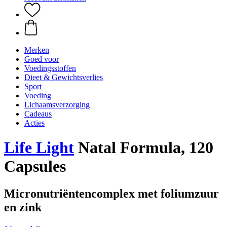
Merken
Goed voor
Voedingsstoffen
Dieet & Gewichtsverlies
Sport
Voeding
Lichaamsverzorging
Cadeaus
Acties
Life Light
Natal Formula, 120
Capsules
Micronutriëntencomplex met foliumzuur
en zink