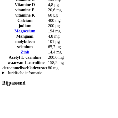
Vitamine D
4,8 µg
vitamine E
20,6 mg
vitamine K
60 µg
Calcium
400 mg
jodium
200 µg
Magnesium
194 mg
Mangaan
4,8 mg
molybdeen
101 µg
selenium
65,7 µg
Zink
14,4 mg
Acetyl-L-carnitine
200,6 mg
waarvan L-carnitine
158,5 mg
citroenmelissebladextract
80 mg
Juridische informatie
Bijpassend