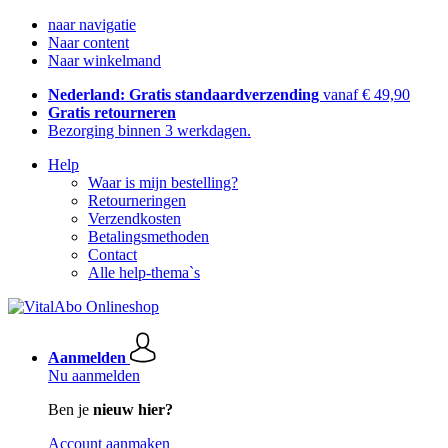
naar navigatie
Naar content
Naar winkelmand
Nederland: Gratis standaardverzending
vanaf € 49,90
Gratis retourneren
Bezorging binnen 3 werkdagen.
Help
Waar is mijn bestelling?
Retourneringen
Verzendkosten
Betalingsmethoden
Contact
Alle help-thema`s
Aanmelden
Nu aanmelden
Ben je
nieuw hier?
Account aanmaken