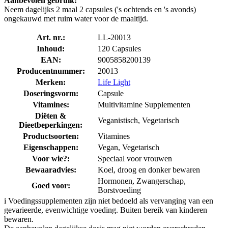
Aanbevolen gebruik:
Neem dagelijks 2 maal 2 capsules ('s ochtends en 's avonds)
ongekauwd met ruim water voor de maaltijd.
Art. nr.:
LL-20013
Inhoud:
120 Capsules
EAN:
9005858200139
Producentnummer:
20013
Merken:
Life Light
Doseringsvorm:
Capsule
Vitamines:
Multivitamine Supplementen
Diëten &
Veganistisch, Vegetarisch
Dieetbeperkingen:
Productsoorten:
Vitamines
Eigenschappen:
Vegan, Vegetarisch
Voor wie?:
Speciaal voor vrouwen
Bewaaradvies:
Koel, droog en donker bewaren
Hormonen, Zwangerschap,
Goed voor:
Borstvoeding
i
Voedingssupplementen zijn niet bedoeld als vervanging van een
gevarieerde, evenwichtige voeding. Buiten bereik van kinderen
bewaren.