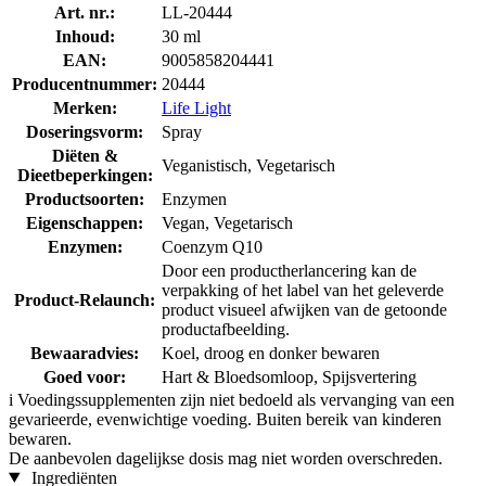
Art. nr.:
LL-20444
Inhoud:
30 ml
EAN:
9005858204441
Producentnummer:
20444
Merken:
Life Light
Doseringsvorm:
Spray
Diëten &
Veganistisch, Vegetarisch
Dieetbeperkingen:
Productsoorten:
Enzymen
Eigenschappen:
Vegan, Vegetarisch
Enzymen:
Coenzym Q10
Door een productherlancering kan de
verpakking of het label van het geleverde
Product-Relaunch:
product visueel afwijken van de getoonde
productafbeelding.
Bewaaradvies:
Koel, droog en donker bewaren
Goed voor:
Hart & Bloedsomloop, Spijsvertering
i
Voedingssupplementen zijn niet bedoeld als vervanging van een
gevarieerde, evenwichtige voeding. Buiten bereik van kinderen
bewaren.
De aanbevolen dagelijkse dosis mag niet worden overschreden.
Ingrediënten