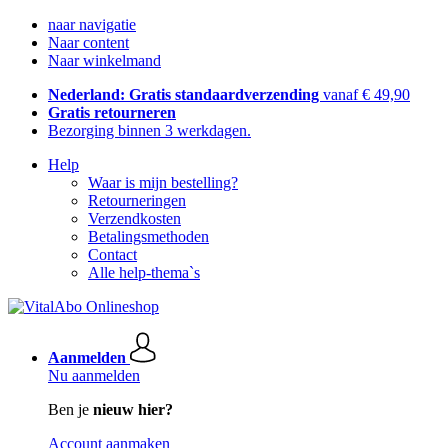
naar navigatie
Naar content
Naar winkelmand
Nederland: Gratis standaardverzending
vanaf € 49,90
Gratis retourneren
Bezorging binnen 3 werkdagen.
Help
Waar is mijn bestelling?
Retourneringen
Verzendkosten
Betalingsmethoden
Contact
Alle help-thema`s
Aanmelden
Nu aanmelden
Ben je
nieuw hier?
Account aanmaken