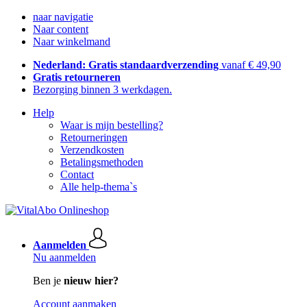
naar navigatie
Naar content
Naar winkelmand
Nederland: Gratis standaardverzending
vanaf € 49,90
Gratis retourneren
Bezorging binnen 3 werkdagen.
Help
Waar is mijn bestelling?
Retourneringen
Verzendkosten
Betalingsmethoden
Contact
Alle help-thema`s
Aanmelden
Nu aanmelden
Ben je
nieuw hier?
Account aanmaken