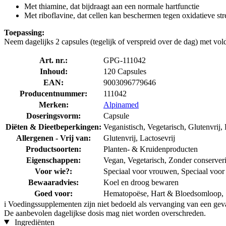
Met thiamine, dat bijdraagt aan een normale hartfunctie
Met riboflavine, dat cellen kan beschermen tegen oxidatieve str
Toepassing:
Neem dagelijks 2 capsules (tegelijk of verspreid over de dag) met vol
Art. nr.:
GPG-111042
Inhoud:
120 Capsules
EAN:
9003096779646
Producentnummer:
111042
Merken:
Alpinamed
Doseringsvorm:
Capsule
Diëten & Dieetbeperkingen:
Veganistisch, Vegetarisch, Glutenvrij, 
Allergenen - Vrij van:
Glutenvrij, Lactosevrij
Productsoorten:
Planten- & Kruidenproducten
Eigenschappen:
Vegan, Vegetarisch, Zonder conserver
Voor wie?:
Speciaal voor vrouwen, Speciaal voo
Bewaaradvies:
Koel en droog bewaren
Goed voor:
Hematopoëse, Hart & Bloedsomloop, 
i
Voedingssupplementen zijn niet bedoeld als vervanging van een gev
De aanbevolen dagelijkse dosis mag niet worden overschreden.
Ingrediënten