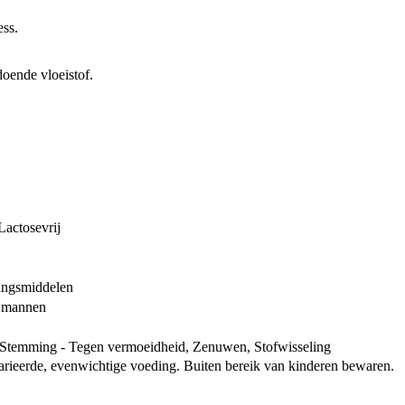
ess.
doende vloeistof.
Lactosevrij
ingsmiddelen
r mannen
Stemming - Tegen vermoeidheid, Zenuwen, Stofwisseling
arieerde, evenwichtige voeding. Buiten bereik van kinderen bewaren.