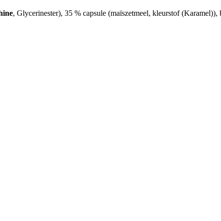
thine
, Glycerinester), 35 % capsule (maïszetmeel, kleurstof (Karamel)), 